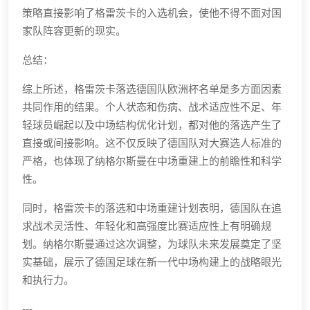
策略直接影响了格雷茨卡的入选机会，使他不得不面对国
家队阵容更新的现实。
总结：
综上所述，格雷茨卡落选德国队欧洲杯名单是多方面因素
共同作用的结果。个人状态和伤病、战术适应性不足、年
轻球员崛起以及中场结构优化计划，都对他的落选产生了
直接或间接影响。这不仅反映了德国队对大赛选人标准的
严格，也体现了纳格尔斯曼在中场重建上的前瞻性和科学
性。
同时，格雷茨卡的落选和中场重建计划表明，德国队在追
求战术灵活性、年轻化和高强度比赛适应性上有明确规
划。纳格尔斯曼通过这次调整，为球队未来发展奠定了坚
实基础，展示了德国足球在新一代中场构建上的战略眼光
和执行力。
---