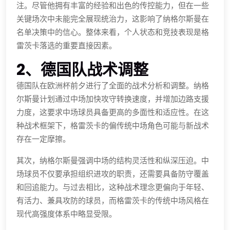
注。尽管他拥有丰富的经验和出色的传控能力，但在一些
关键场次中未能完全展现统治力，这影响了纳格尔斯曼在
名单决策中的信心。整体来看，个人状态和竞技表现是格
雷茨卡落选的重要直接因素。
2、德国队战术调整
德国队在欧洲杯前夕进行了全面的战术分析和调整。纳格
尔斯曼计划通过中场加快攻守转换速度，并增加边路支援
力度，这要求中场球员具备更高的多面性和适应性。在这
种战术框架下，格雷茨卡的偏传统中场角色可能与新战术
存在一定摩擦。
其次，纳格尔斯曼强调中场的结构灵活性和纵深压迫。中
场球员不仅要承担组织进攻的职责，还需要具备防守覆盖
和回追能力。与过去相比，这种战术理念更偏向于年轻、
有活力、兼具攻防的球员，而格雷茨卡的传统中场风格在
现代高强度体系中略显受限。