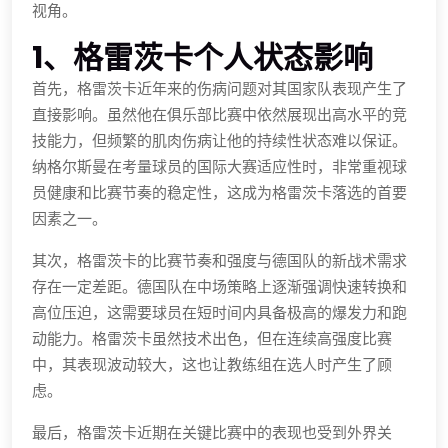
视角。
1、格雷茨卡个人状态影响
首先，格雷茨卡近年来的伤病问题对其国家队表现产生了
直接影响。虽然他在俱乐部比赛中依然展现出高水平的竞
技能力，但频繁的肌肉伤病让他的持续性状态难以保证。
纳格尔斯曼在考量球员的国际大赛适应性时，非常重视球
员健康和比赛节奏的稳定性，这成为格雷茨卡落选的首要
因素之一。
其次，格雷茨卡的比赛节奏和强度与德国队的新战术需求
存在一定差距。德国队在中场策略上逐渐强调快速转换和
高位压迫，这需要球员在短时间内具备极高的爆发力和跑
动能力。格雷茨卡虽然技术出色，但在连续高强度比赛
中，其表现波动较大，这也让教练组在选人时产生了顾
虑。
最后，格雷茨卡近期在关键比赛中的表现也受到外界关