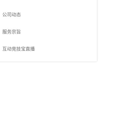
公司动态
服务宗旨
互动竞技宝直播