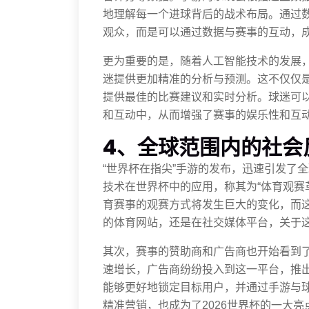
地理解每一个进球背后的战术布局。通过
观众，而是可以通过数据与赛事的互动，
更为重要的是，随着人工智能技术的发展
迷提供更加精准的分析与预测。这不仅仅
提供最佳的比赛建议和实时分析。球迷可
和互动中，从而增强了赛事的娱乐性和互
4、全球范围内的社会
“世界杯在指尖”手游的发布，迅速引发了
技术在世界杯中的应用，称其为“体育观赛
育赛事的观赛方式将发生巨大的变化，而
的体育网站，还是在社交媒体平台，关于
其次，赛事的赞助商和广告商也开始看到
速增长，广告商纷纷投入到这一平台，推
能够更好地锁定目标用户，并通过手游与
精准营销，也成为了2026世界杯的一大亮