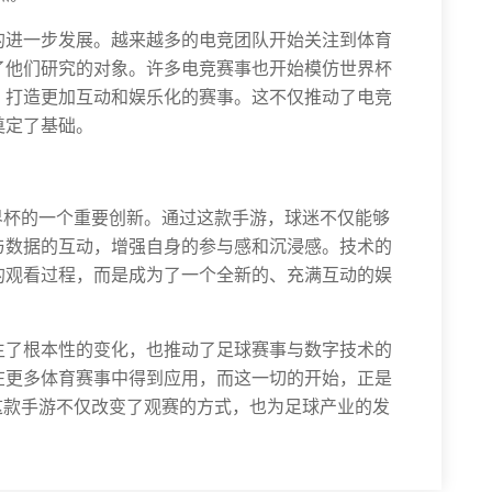
的进一步发展。越来越多的电竞团队开始关注到体育
了他们研究的对象。许多电竞赛事也开始模仿世界杯
，打造更加互动和娱乐化的赛事。这不仅推动了电竞
奠定了基础。
世界杯的一个重要创新。通过这款手游，球迷不仅能够
与数据的互动，增强自身的参与感和沉浸感。技术的
的观看过程，而是成为了一个全新的、充满互动的娱
生了根本性的变化，也推动了足球赛事与数字技术的
在更多体育赛事中得到应用，而这一切的开始，正是
。这款手游不仅改变了观赛的方式，也为足球产业的发