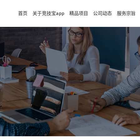
首页
关于竞技宝app
精品项目
公司动态
服务宗旨