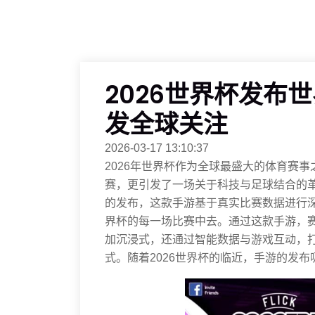
2026世界杯发布
发全球关注
2026-03-17 13:10:37
2026年世界杯作为全球最盛大的体育赛
赛，更引发了一场关于科技与足球结合的革
的发布，这款手游基于真实比赛数据进行
界杯的每一场比赛中去。通过这款手游，
加沉浸式，还通过智能数据与游戏互动，
式。随着2026世界杯的临近，手游的发