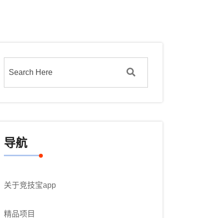
导航
关于竞技宝app
精品项目