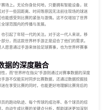
于赛场上。无论你身处何地，只要拥有智能设备，就
其对于一些因距离、时间等原因无法前往现场的球迷
们也能感受到比赛的紧张与激情。这不仅增加了世界
在全球范围内的传播与发展。
，也引起了年轻一代的关注。对于这一代人来说，移
一部分，而这款世界杯手游正是迎合了他们的需求。
轻人愿意通过手游来体验足球赛事，也为世界杯赛事
数据的深度融合
性，而“世界杯在指尖”手游则通过对赛事数据的深度
款手游不仅能实时同步比赛数据，还通过数据挖掘技
球迷在享受比赛的同时，也能更好地理解比赛背后的
球员的跑动轨迹、每个传球的成功率、各个球员的综
据，自动生成比赛的关键点分析，帮助球迷更加深刻