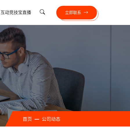
互动竞技宝直播
立即联系
首页
公司动态